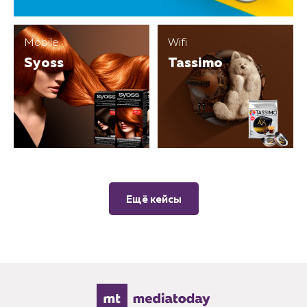
Mobile
Wifi
Syoss
Tassimo
Ещё кейсы