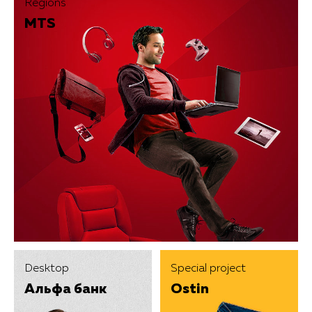
Regions
MTS
Desktop
Special project
Альфа банк
Ostin